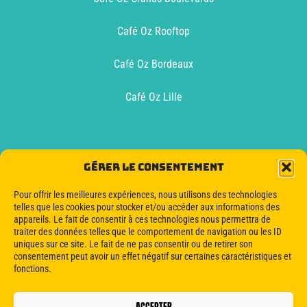
Café Oz Rooftop
Café Oz Bordeaux
Café Oz Lille
Café Oz Lyon
Gérer le consentement
Café Oz Toulouse
Pour offrir les meilleures expériences, nous utilisons des technologies
telles que les cookies pour stocker et/ou accéder aux informations des
appareils. Le fait de consentir à ces technologies nous permettra de
Oz Boat Bordeaux
traiter des données telles que le comportement de navigation ou les ID
uniques sur ce site. Le fait de ne pas consentir ou de retirer son
consentement peut avoir un effet négatif sur certaines caractéristiques et
fonctions.