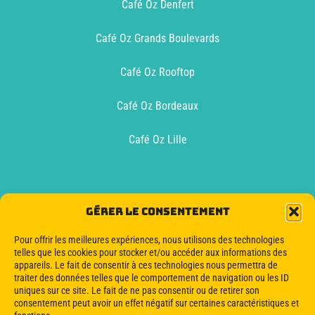
Café Oz Denfert
Café Oz Grands Boulevards
Café Oz Rooftop
Café Oz Bordeaux
Café Oz Lille
Café Oz Lyon
Gérer le consentement
Café Oz Toulouse
Pour offrir les meilleures expériences, nous utilisons des technologies
telles que les cookies pour stocker et/ou accéder aux informations des
appareils. Le fait de consentir à ces technologies nous permettra de
Oz Boat Bordeaux
traiter des données telles que le comportement de navigation ou les ID
uniques sur ce site. Le fait de ne pas consentir ou de retirer son
consentement peut avoir un effet négatif sur certaines caractéristiques et