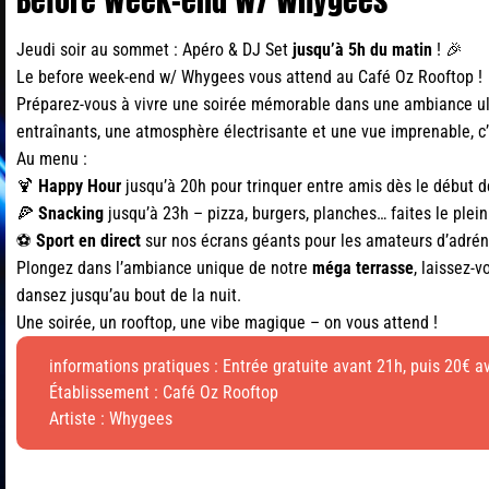
Before week-end w/ Whygees
Jeudi soir au sommet : Apéro & DJ Set
jusqu’à 5h du matin
! 🎉
Le before week-end w/ Whygees vous attend au Café Oz Rooftop !
Préparez-vous à vivre une soirée mémorable dans une ambiance ultr
entraînants, une atmosphère électrisante et une vue imprenable, c’
Au menu :
🍹
Happy Hour
jusqu’à 20h pour trinquer entre amis dès le début d
🍕
Snacking
jusqu’à 23h – pizza, burgers, planches… faites le plein
⚽️
Sport en direct
sur nos écrans géants pour les amateurs d’adrén
Plongez dans l’ambiance unique de notre
méga terrasse
, laissez-
dansez jusqu’au bout de la nuit.
Une soirée, un rooftop, une vibe magique – on vous attend !
informations pratiques : Entrée gratuite avant 21h, puis 20€ 
Établissement :
Café Oz Rooftop
Artiste : Whygees